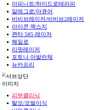
아피니트/하이드로테라피
알레그로/아큐어
비비브레이저/비비브2레이저
아이콘 맥스지
콴타 585 레이저
헤일로
리팟레이저
포토나 아발란체
뉴카프리
피부클리닉
탈모/모발이식