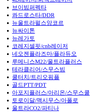
브이빔퍼펙타
콰드로스타/DDR
뉴울트라펄스앙코르
뉴싸이톤
뉴레가토
코레지셀핏/cnb레이저
네오젠플라즈마/플라듀오
루메니스M22/울트라플러스
테라클리어/스무스빔
쿨터치/트리오핌플
골드PTT/PDT
아포지플러스/아리온/스무스쿨
토로이달/맥시무스/아폴로
울트라CO2/파티나