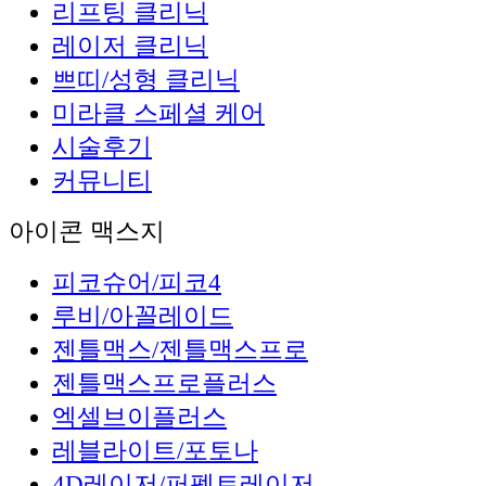
리프팅 클리닉
레이저 클리닉
쁘띠/성형 클리닉
미라클 스페셜 케어
시술후기
커뮤니티
아이콘 맥스지
피코슈어/피코4
루비/아꼴레이드
젠틀맥스/젠틀맥스프로
젠틀맥스프로플러스
엑셀브이플러스
레블라이트/포토나
4D레이저/퍼펙트레이저